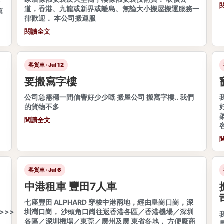
務
道，香港、九龍或新界或離島、無論大小搬屋搬運服務一
第
律歡迎． 本公司搬運服
閱讀全文
客貨車 · Jul 12
要搬寫字樓
公司急需穩一間信譽好少少嘅 搬屋公司 搬寫字樓.. 我們
的貨物不多
閱讀全文
客貨車 · Jul 6
中港租車 豐田7人車
七座豐田 ALPHARD 穿梭中港兩地，經由皇崗口崗，深
>>>
圳灣口崗， 沙頭角口崗往返香港各區／香港機場／深圳
各區／深圳機場／東莞／廣州及廣 東省各地， 方便廠商