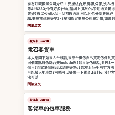
有冇好既搬屋公司介紹！ 要搬組合床,音響,傢俬,洗衣機
等&#8230;仲有好多什物, 請網上朋友介紹?用過又覺得
幾好?搬屋公司比我~ 我都搬過屋,可以同你分享搬屋經
驗.搬屋前你最好早2-3星期搵定搬屋公司報定價,如果叫
閱讀全文
客貨車 · Jun 18
電召客貨車
本人想問下如果入台既話,果部台機係自己買定係係到買
同個電訊牌係咪台費include埋?如果唔係既話,要幾$一
個月?而家邊個同台比除較好左d?除左上台外,有冇方法
可以幫人地車野?可唔可以提供一下電台d資料or其他方
法可以
閱讀全文
客貨車 · Jun 14
客貨車的包車服務