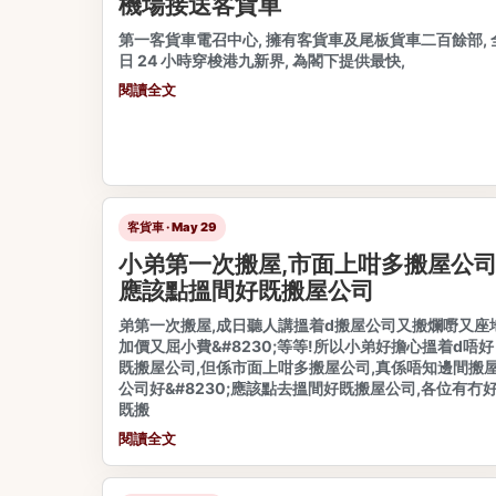
機場接送客貨車
第一客貨車電召中心, 擁有客貨車及尾板貨車二百餘部, 
日 24 小時穿梭港九新界, 為閣下提供最快,
閱讀全文
客貨車 · May 29
小弟第一次搬屋,市面上咁多搬屋公司
應該點搵間好既搬屋公司
弟第一次搬屋,成日聽人講搵着d搬屋公司又搬爛嘢又座
加價又屈小費&#8230;等等!所以小弟好擔心搵着d唔好
既搬屋公司,但係市面上咁多搬屋公司,真係唔知邊間搬
公司好&#8230;應該點去搵間好既搬屋公司,各位有冇
既搬
閱讀全文