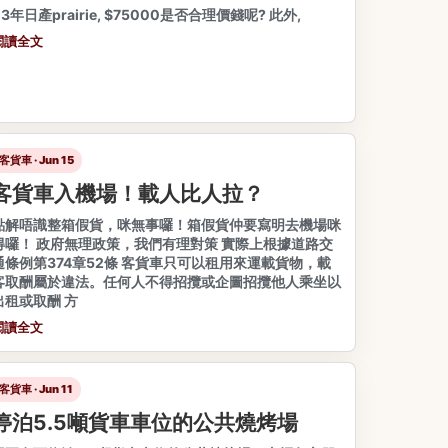
03年日產prairie, $75000是否合理價錢呢? 此外,
閱讀全文
客貨車 · Jun 15
客貨車入機場！載人比人拉？
點解唔識整箱假貨，咪無事囉！箱假貨仲要寫明去機場咪
得囉！ 政府無理政策，我們有理對策 實際上根據道路交
通條例第374章52條 客貨車只可以租用來運載貨物，載
客取酬屬於違法。任何人不得招攬或企圖招攬他人乘坐以
出租或取酬 方
閱讀全文
客貨車 · Jun 11
停泊5.5噸貨車車位的公共燒烤場