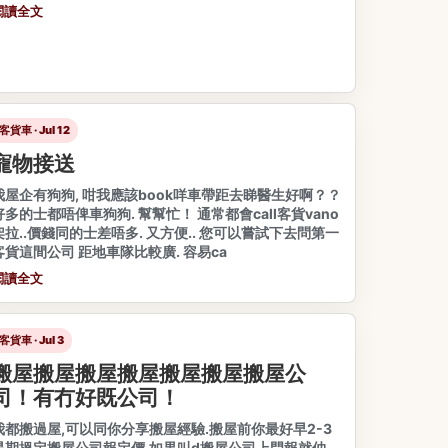
閱讀全文
客貨車 · Jul 12
寵物接送
我屋企有狗狗, 咁我應該book咩車帶距去睇醫生好啊？？
好多的士都唔俾車狗狗. 幫幫忙！ 通常都會call客貨vano
架拉..價錢同的士差唔多. 又方便.. 您可以嘗試下去問第一
客貨這間公司 距地車隊比較廣. 容易ca
閱讀全文
客貨車 · Jul 3
搬屋搬屋搬屋搬屋搬屋搬屋搬屋公
司！有冇好既公司！
我都搬過屋,可以同你分享搬屋經驗.搬屋前你最好早2-3
星期搵定搬屋公司報定價,如果叫d搬屋公司上門報就仲