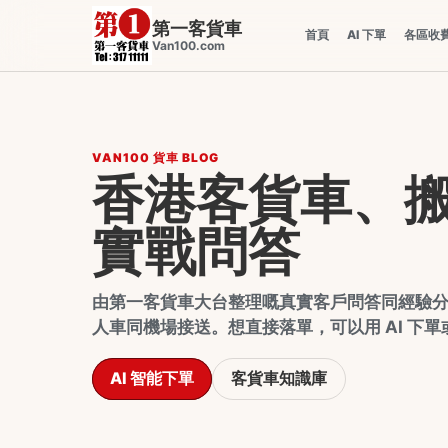
第一客貨車
首頁
AI 下單
各區收
Van100.com
VAN100 貨車 BLOG
香港客貨車、
實戰問答
由第一客貨車大台整理嘅真實客戶問答同經驗
人車同機場接送。想直接落單，可以用 AI 下
AI 智能下單
客貨車知識庫