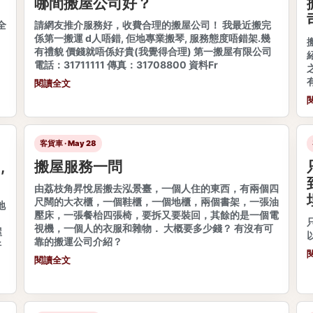
哪間搬屋公司好？
全
請網友推介服務好，收費合理的搬屋公司！ 我最近搬完
係第一搬運 d人唔錯, 佢地專業搬琴, 服務態度唔錯架.幾
有禮貌 價錢就唔係好貴(我覺得合理) 第一搬屋有限公司
電話：31711111 傳真：31708800 資料Fr
閱讀全文
客貨車 · May 28
,
搬屋服務一問
由荔枝角昇悅居搬去泓景臺，一個人住的東西，有兩個四
尺闊的大衣櫃，一個鞋櫃，一個地櫃，兩個書架，一張油
地
壓床，一張餐枱四張椅，要拆又要裝回，其餘的是一個電
視機，一個人的衣服和雜物． 大概要多少錢？ 有沒有可
屋
靠的搬運公司介紹？
好
閱讀全文