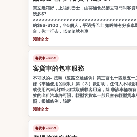
買左幾箱野，上唔到巴士，由葵涌食品節去屯門叫客貨
幾多$?
>>>>>>>>>>>>>>>>>>>>>>>>>>>>>>>>>>
約$86-$100，坐5個人，平過搭巴士 如叫擁有好多車
台，你一打去，15min就有車
閱讀全文
客貨車 · Jun 5
客貨車的包車服務
不可以的~ 按照《道路交通條例》第三百七十四章五十
條《車輛使用的限制》第（３）款訂明，任何人不得駕
或使用汽車以作出租或取酬載客用途，除 非該車輛領有
效的出租汽車許可證。輕型客貨車一般只會有輕型貨車
照，根據條例，該牌
閱讀全文
客貨車 · Jun 2