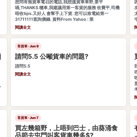
想問有無貨車電召的電話,我想搵貨車車野,要平
喎,THANKS 穩車,我建議用第一客貨的服務 收費平,司機
唔收tips.又好人 會幫手上下貨. 您可以致電給第一
31711111查詢價錢. 資料From Yahoo : 第
閱讀全文
客貨車 · Jun 9
噸
請問5.5 公噸貨車的問題?
請問5.5
閱讀全文
,
客貨車 · Jun 7
買左幾箱野，上唔到巴士，由葵涌食
品節去屯門叫客貨車幾多$?