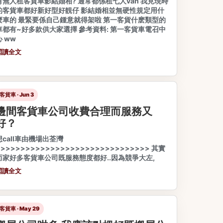
有無人租客貨車影結婚相? 通常都係租七人van 我見現時
的客貨車都好新好型好靚仔 影結婚相並無硬性規定用什
麼車的 最緊要係自己鍾意就得架啦 第一客貨什麽類型的
車都有~好多款供大家選擇 參考資料: 第一客貨車電召中
心 ww
閱讀全文
客貨車 · Jun 3
邊間客貨車公司收費合理而服務又
好？
想call車由機場出荃灣
>>>>>>>>>>>>>>>>>>>>>>>>>>>>>>> 其實
而家好多客貨車公司既服務態度都好..因為競爭大左,
閱讀全文
客貨車 · May 29