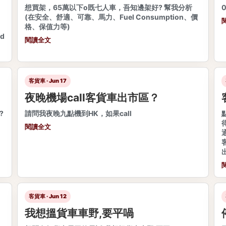
想買架，65萬以下o既七人車，吾知邊架好? 幫我分析
(在安全、舒適、可靠、馬力、Fuel Consumption、價
格、保值力等)
d
閱讀全文
客貨車 · Jun 17
夜晚機場call客貨車出市區？
?
請問我夜晚九點機到HK，如果call
閱讀全文
客貨車 · Jun 12
我想搵貨車車野,要平喎