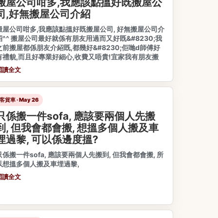
搬屋公司咁多,我應該點搵好既搬屋公
司,好無搬屋公司介紹
搬屋公司咁多,我應該點搵好既搬屋公司, 好無搬屋公司介
紹^^ 搬屋公司最好就係有朋友用過而又好既&#8230;我
之前搬屋都係朋友介紹既,都幾好&#8230;佢哋d師傅好
有禮貌,而且好專業好細心,收費又唔貴!宜家我有朋友搬
閱讀全文
客貨車 · May 26
只係搬一件sofa, 應該要兩個人先搬
到, 但我會都會搬, 想搵多個人搬及車
埋過黎, 可以係邊度搵?
只係搬一件sofa, 應該要兩個人先搬到, 但我會都會搬, 所
以想搵多個人搬及車埋過黎,
閱讀全文