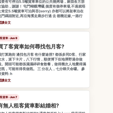
因要有可停泊5.5噸貨車車位的公共燒烤場，麻煩各方朋
友協助，謝謝！ 屯門蝴蝶灣囉,個度有個停車場,不過就唔
太肯定5.5噸貨車可泊與否(sorry) 亦都可以將架車泊在
屯門碼頭附近,再沿海濱走廊步行過 去 都幾近嫁,一路行
閱讀全文
客貨車 · Jun 9
買了客貨車如何尋找包月客?
我打算跑街 邊找包月客 有什麼途徑? 都係多同D客、行家
吹水，派下卡片，八下行情，順便博下佢地彈野過你做
啦。開頭可能都係濕濕碎碎食散餐，做得幾次人地覺得滿
意既，可能有得長做既。 三 分在人，七分睇天命囉。 參
考資料: h
閱讀全文
客貨車 · Jun 7
有無人租客貨車影結婚相?