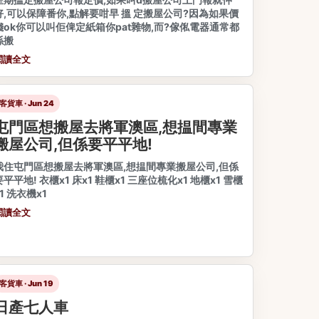
好,可以保障番你,點解要咁早 搵 定搬屋公司?因為如果價
錢ok你可以叫佢俾定紙箱你pat雜物,而?傢俬電器通常都
係搬
閱讀全文
客貨車 · Jun 24
屯門區想搬屋去將軍澳區,想揾間專業
搬屋公司,但係要平平地!
我住屯門區想搬屋去將軍澳區,想揾間專業搬屋公司,但係
要平平地! 衣櫃x1 床x1 鞋櫃x1 三座位梳化x1 地櫃x1 雪櫃
x1 洗衣機x1
閱讀全文
客貨車 · Jun 19
日產七人車