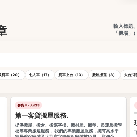
輸入標題
章
「機場」
板貨車（20）
七人車（17）
貨車上台（13）
搬屋搬運（8）
大台消
客貨車 · Jul 23
服
第一客貨搬屋服務.
提供搬屋、搬倉、搬寫字樓、搬村屋、搬琴、吊運及搬學
校等專業搬運服務． 我們的專業搬屋服務，擁有高水平
家居傢俬安裝及大型寫字樓傢俬安裝技術員． 取價公