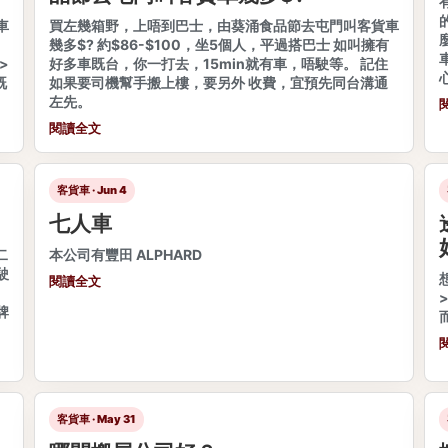
車
買左幾箱野，上唔到巴士，由葵涌食品節去屯門叫客貨車
幾多$? 約$86-$100，坐5個人，平過搭巴士 如叫擁有
>
好多車既台，你一打去，15min就有車，唔駛等。 記住
既
如果要司機幫手搬上樓，要另外 收費，宜預先同台溝通
左先。
閱讀全文
客貨車 · Jun 4
七人車
二
本公司有豐田 ALPHARD
駛
閱讀全文
牌
客貨車 · May 31