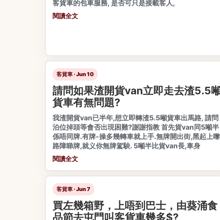
客貨車的包車服務, 是否可只是接載客人,
閱讀全文
客貨車 · Jun 10
請問如果渣開貨van立即走去渣5.5
貨車有無問題?
我渣開貨van已半年,想立即轉渣5.5噸貨車出馬路, 請問
泊位掉頭等會否出現困難?謝謝指教 首先貨van同5噸半
係唔同牌.有牌-操多幾轉車就上手.無牌開出街,黑起上嚟
路障睇牌,就义你無牌駕駚. 5噸半比貨van長,車身
閱讀全文
客貨車 · Jun 7
買左幾箱野，上唔到巴士，由葵涌食
品節去屯門叫客貨車幾多$?