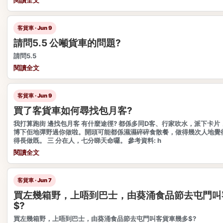
客貨車 · Jun 9
請問5.5 公噸貨車的問題?
請問5.5
閱讀全文
客貨車 · Jun 9
買了客貨車如何尋找包月客?
我打算跑街 邊找包月客 有什麼途徑? 都係多同D客、行家吹水，派下卡
博下佢地彈野過你做啦。開頭可能都係濕濕碎碎食散餐，做得幾次人地覺
得長做既。 三 分在人，七分睇天命囉。 參考資料: h
閱讀全文
客貨車 · Jun 7
買左幾箱野，上唔到巴士，由葵涌食品節去屯門叫
$?
買左幾箱野，上唔到巴士，由葵涌食品節去屯門叫客貨車幾多$?