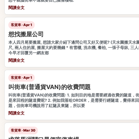
閱讀全文
客貨車 · Apr 1
想找搬屋公司
本人四月尾要搬屋, 想請大家介紹下邊問公司又好又便呢? (天水圍搬天水圍)
尺, 兩人住的屋, 搬屋大約要幾錢 * 有雪櫃, 洗衣機, 餐枱, 一張子母牀, 三
今早才回覆另一網友都
閱讀全文
客貨車 · Apr 1
叫街車(普通貨VAN)的收費問題
叫街車(普通貨VAN)的收費問題: 1. 如到目的地是需要經過收費的隧道
是來回程的隧道費呢? 2. 例如我落咗ORDER，是需要行經隧道，覺得來
題，但街車司機說用了紅隧及東隧，所以要
閱讀全文
客貨車 · Mar 30