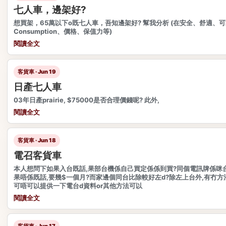
七人車，邊架好?
想買架，65萬以下o既七人車，吾知邊架好? 幫我分析 (在安全、舒適、可
Consumption、價格、保值力等)
閱讀全文
客貨車 · Jun 19
日產七人車
03年日產prairie, $75000是否合理價錢呢? 此外,
閱讀全文
客貨車 · Jun 18
電召客貨車
本人想問下如果入台既話,果部台機係自己買定係係到買?同個電訊牌係咪台費i
果唔係既話,要幾$一個月?而家邊個同台比除較好左d?除左上台外,有冇方
可唔可以提供一下電台d資料or其他方法可以
閱讀全文
客貨車 · Jun 17