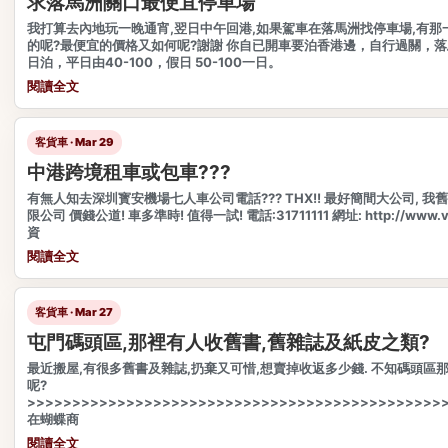
求落馬洲關口最便宜停車場
我打算去內地玩一晚通宵,翌日中午回港,如果駕車在落馬洲找停車場,有那
的呢?最便宜的價格又如何呢?謝謝 你自已開車要泊香港邊，自行過關，
日泊，平日由40-100，假日 50-100一日。
閱讀全文
客貨車 · Mar 29
中港跨境租車或包車???
有無人知去深圳寳安機場七人車公司電話??? THX!! 最好簡間大公司, 
限公司 價錢公道! 車多準時! 值得一試! 電話:31711111 網址: http://www.v
資
閱讀全文
客貨車 · Mar 27
屯門碼頭區,那裡有人收舊書,舊雜誌及紙皮之類?
最近搬屋,有很多舊書及雜誌,扔棄又可惜,想賣掉收返多少錢. 不知碼頭區
呢?
>>>>>>>>>>>>>>>>>>>>>>>>>>>>>>>>>>>>>>>>>>>>>>
在蝴蝶商
閱讀全文