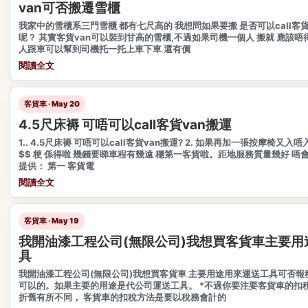
van可否搬遷雪櫃
我家中的雪櫃系三門雪櫃 都有七尺高的 我想問如果要搬 是否可以call客貨
呢？ 其實客貨van可以裝到甘高的雪櫃,不過如果司機一個人 搬就 應該唔
人跟車可以幫到司機托一托上車下車 還有價
閱讀全文
客貨車 · May 20
4.5尺床褥 可唔可以call客貨van搬運
1.. 4.5尺床褥 可唔可以call客貨van搬運? 2. 如果再加一張按摩椅又入唔
$$ 梗 係得啦 幾錢要睇車程有幾遠 穩第一客貨啦。距地服務質量幾好 唔
提供： 第一 客貨電
閱讀全文
客貨車 · May 19
我開油漆工程公司(無限公司)我想買客貨車主要用
具
我開油漆工程公司(無限公司)我想買客貨車 主要用途用來運送工具可否報
可以的。如果主要的用途是代公司運送工具。 *不過你要注要客貨車的扣
折舊有所不同， 客貨車的扣稅方法是要以稅務會計的