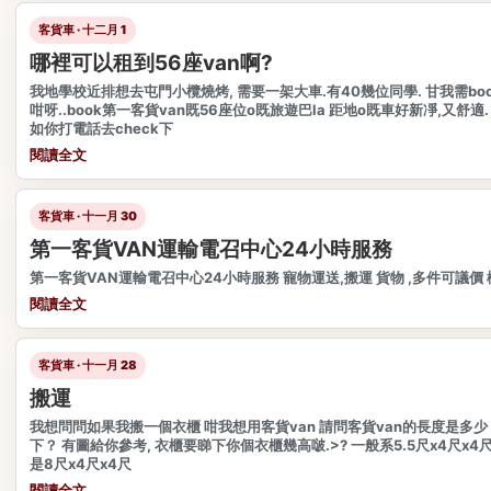
客貨車 · 十二月 1
哪裡可以租到56座van啊?
我地學校近排想去屯門小欖燒烤, 需要一架大車.有40幾位同學. 甘我需bo
咁呀..book第一客貨van既56座位o既旅遊巴la 距地o既車好新凈,又舒適
如你打電話去check下
閱讀全文
客貨車 · 十一月 30
第一客貨VAN運輸電召中心24小時服務
第一客貨VAN運輸電召中心24小時服務 寵物運送,搬運 貨物 ,多件可議價 
閱讀全文
客貨車 · 十一月 28
搬運
我想問問如果我搬一個衣櫃 咁我想用客貨van 請問客貨van的長度是多少
下？ 有圖給你參考, 衣櫃要睇下你個衣櫃幾高啵.>? 一般系5.5尺x4尺x
是8尺x4尺x4尺
閱讀全文