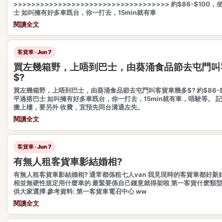
>>>>>>>>>>>>>>>>>>>>>>>>>>>>>>>>>>> 約$86-$10
士 如叫擁有好多車既台，你一打去，15min就有車
閱讀全文
客貨車 · Jun 7
買左幾箱野，上唔到巴士，由葵涌食品節去屯門叫
$?
買左幾箱野，上唔到巴士，由葵涌食品節去屯門叫客貨車幾多$? 約$86-$
平過搭巴士 如叫擁有好多車既台，你一打去，15min就有車，唔駛等。 
搬上樓，要另外 收費，宜預先同台溝通左先。
閱讀全文
客貨車 · Jun 7
有無人租客貨車影結婚相?
有無人租客貨車影結婚相? 通常都係租七人van 我見現時的客貨車都好新
相並無硬性規定用什麼車的 最緊要係自己鍾意就得架啦 第一客貨什麽類
供大家選擇 參考資料: 第一客貨車電召中心 ww
閱讀全文