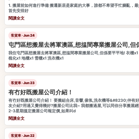
1. 搬屋前如何進行準備 搬遷新居是家庭的大事，誰都不希望手忙腳亂，
首先安排好
閱讀全文
客貨車 · Jun 24
屯門區想搬屋去將軍澳區,想揾間專業搬屋公司,但
我住屯門區想搬屋去將軍澳區,想揾間專業搬屋公司,但係要平平地! 衣櫃x1 床
梳化x1 地櫃x1 雪櫃x1 洗衣機x1
閱讀全文
客貨車 · Jun 23
有冇好既搬屋公司介紹！
有冇好既搬屋公司介紹！ 要搬組合床,音響,傢俬,洗衣機等&#8230;仲有好
友介紹?用過又覺得幾好?搬屋公司比我~ 我都搬過屋,可以同你分享搬屋經
2-3星期搵定搬屋公司報定價,如果叫d
閱讀全文
客貨車 · Jun 22