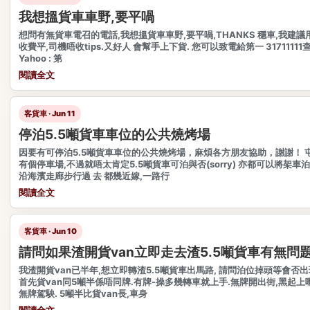
我想搵貨車車野,要平喎
想問有無貨車電召的電話,我想搵貨車車野,要平喎,THANKS 穩車,我建
收費平,司機唔收tips.又好人 會幫手上下貨. 您可以致電給第一 31711111查
Yahoo : 第
閱讀全文
客貨車 · Jun 11
停泊5.5噸貨車車位的公共燒烤場
因要有可停泊5.5噸貨車車位的公共燒烤場，麻煩各方朋友協助，謝謝！ 
有個停車場,不過就唔太肯定5.5噸貨車可泊與否(sorry) 亦都可以將架車
沿海濱走廊步行過 去 都幾近嫁,一路行
閱讀全文
客貨車 · Jun 10
請問如果渣開貨van立即走去渣5.5噸貨車有無問題
我渣開貨van已半年,想立即轉渣5.5噸貨車出馬路, 請問泊位掉頭等會否
首先貨van同5噸半係唔同牌.有牌-操多幾轉車就上手.無牌開出街,黑起上
無牌駕駚. 5噸半比貨van長,車身
閱讀全文