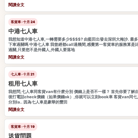
閱讀全文
客貨車 · 十月 24
中港七人車
我想知道中港七人車,一轉需要多少$$$$? 由藍田出發去深圳大梅沙. 最
下車過關嗎 中港七人車 我曾經都call過幾間,感覺第一客貨車的服務算是比
過關,只要您不是外國人,外國人要落地
閱讀全文
七人車 · 十月 21
租用七人車
我想問,七人車同客貨van有什麽分別 價錢上是否不一樣？ 首先你要了解
後打電話check價錢（如果價錢ok）,你就可以立刻book車 客貨van
分別la.. 因為七人車是豪華的豐田
閱讀全文
客貨車 · 十月 19
送貨問題