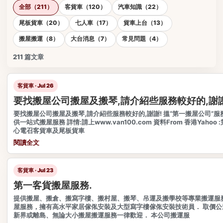
全部（211）
客貨車（120）
汽車知識（22）
尾板貨車（20）
七人車（17）
貨車上台（13）
搬屋搬運（8）
大台消息（7）
常見問題（4）
211
篇文章
客貨車 · Jul 26
要找搬屋公司搬屋及搬琴,請介紹些服務較好的,謝謝
要找搬屋公司搬屋及搬琴,請介紹些服務較好的,謝謝! 搵“第一搬屋公司”服
供一站式搬屋服務 詳情:請上www.van100.com 資料From 香港Yaho
心電召客貨車及尾板貨車
閱讀全文
客貨車 · Jul 23
第一客貨搬屋服務.
提供搬屋、搬倉、搬寫字樓、搬村屋、搬琴、吊運及搬學校等專業搬運服務
屋服務，擁有高水平家居傢俬安裝及大型寫字樓傢俬安裝技術員． 取價公
新界或離島、無論大小搬屋搬運服務一律歡迎． 本公司搬運服