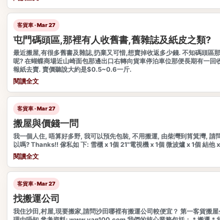
客貨車 · Mar 27
屯門碼頭區,那裡有人收舊書,舊雜誌及紙皮之類?
最近搬屋,有很多舊書及雜誌,扔棄又可惜,想賣掉收返多少錢. 不知碼頭區
呢? 在蝴蝶商場近山崎面包那邊出口右轉向貨車停泊車位那便長期有一回收
報紙去賣. 賣價聽說大約是$0.5~0.6一斤.
閱讀全文
客貨車 · Mar 27
搬屋與價錢一問
我一個人住, 唔算好多野, 我可以預先包裝, 不用搬運, 由柴灣到筲箕灣, 請
以嗎? Thanks!! 傢私如 下: 雪櫃 x 1個 21"電視機 x 1個 微波爐 x 1個 結他 x
閱讀全文
客貨車 · Mar 27
找搬運公司
我住沙田,村屋,現要搬家,請問沙田哪裡有搬運公司較便宜？ 第一客貨搬
理由唔知 參考資料: www.van100.com 我們的核心業務包括： * 搬遷 *