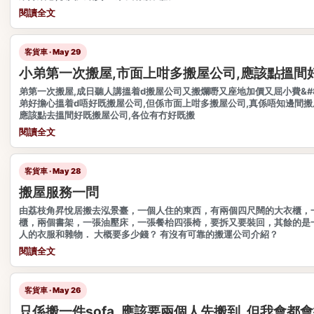
閱讀全文
客貨車 · May 29
小弟第一次搬屋,市面上咁多搬屋公司,應該點搵間
弟第一次搬屋,成日聽人講搵着d搬屋公司又搬爛嘢又座地加價又屈小費&#8
弟好擔心搵着d唔好既搬屋公司,但係市面上咁多搬屋公司,真係唔知邊間搬屋
應該點去搵間好既搬屋公司,各位有冇好既搬
閱讀全文
客貨車 · May 28
搬屋服務一問
由荔枝角昇悅居搬去泓景臺，一個人住的東西，有兩個四尺闊的大衣櫃，
櫃，兩個書架，一張油壓床，一張餐枱四張椅，要拆又要裝回，其餘的是
人的衣服和雜物． 大概要多少錢？ 有沒有可靠的搬運公司介紹？
閱讀全文
客貨車 · May 26
只係搬一件sofa, 應該要兩個人先搬到, 但我會都會