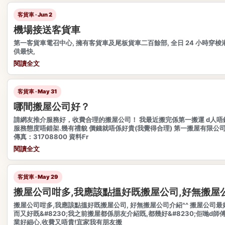
客貨車 · Jun 2
機場接送客貨車
第一客貨車電召中心, 擁有客貨車及尾板貨車二百餘部, 全日 24 小時穿梭
供最快,
閱讀全文
客貨車 · May 31
哪間搬屋公司好？
請網友推介服務好，收費合理的搬屋公司！ 我最近搬完係第一搬運 d人唔錯
服務態度唔錯架.幾有禮貌 價錢就唔係好貴(我覺得合理) 第一搬屋有限公司 電話
傳真：31708800 資料Fr
閱讀全文
客貨車 · May 29
搬屋公司咁多,我應該點搵好既搬屋公司,好無搬屋
搬屋公司咁多,我應該點搵好既搬屋公司, 好無搬屋公司介紹^^ 搬屋公司
而又好既&#8230;我之前搬屋都係朋友介紹既,都幾好&#8230;佢哋d師
業好細心,收費又唔貴!宜家我有朋友搬