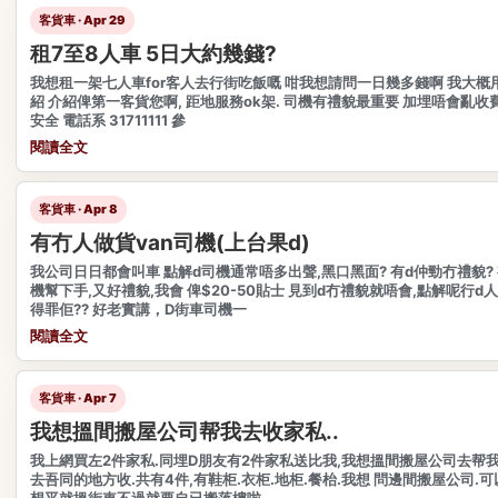
客貨車 · Apr 29
租7至8人車 5日大約幾錢?
我想租一架七人車for客人去行街吃飯嘅 咁我想請問一日幾多錢啊 我大概用
紹 介紹俾第一客貨您啊, 距地服務ok架. 司機有禮貌最重要 加埋唔會亂收
安全 電話系 31711111 參
閱讀全文
客貨車 · Apr 8
有冇人做貨van司機(上台果d)
我公司日日都會叫車 點解d司機通常唔多出聲,黑口黑面? 有d仲勁冇禮貌?
機幫下手,又好禮貌,我會 俾$20-50貼士 見到d冇禮貌就唔會,點解呢行d
得罪佢?? 好老實講，D街車司機一
閱讀全文
客貨車 · Apr 7
我想搵間搬屋公司帮我去收家私..
我上網買左2件家私.同埋D朋友有2件家私送比我,我想搵間搬屋公司去帮我
去吾同的地方收.共有4件,有鞋柜.衣柜.地柜.餐枱.我想 問邊間搬屋公司.可
想平就搵街車不過就要自已搬落樓啦.