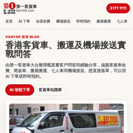
第一客貨車
3171 1111
Van100.com
首頁
AI 下單
各區收費
機場接送
即時預約
搬屋搬運
七人車
VAN100 貨車 BLOG
香港客貨車、搬運及機場接送實
戰問答
由第一客貨車大台整理嘅真實客戶問答同經驗分享，涵蓋客貨車收
費、尾板車、搬屋搬運、七人車同機場接送。想直接落單，可以用
AI 下單或即時預約。
AI 智能下單
客貨車知識庫