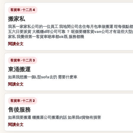
客貨車 · 十二月 4
搬家私
我系一家家私公司的一位員工 我地間公司念住每月包車做搬運 咁每個點都
五六日要派貨 大概穩d咩公司可靠 ？ 呢個要穩客貨van公司才有這些大型
家私 我覺得第一客貨車啲車都ok既 服務都幾
閱讀全文
客貨車 · 十二月 3
東涌搬運
如果我想搬一個L型sofa去扔 需要什麽車
閱讀全文
客貨車 · 十二月 2
售後服務
如果我要搬遷 穩搬屋公司搬遷的話 如果我d貨物有損害
閱讀全文