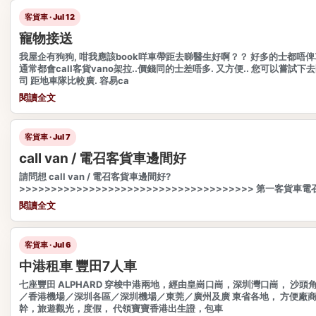
客貨車 · Jul 12
寵物接送
我屋企有狗狗, 咁我應該book咩車帶距去睇醫生好啊？？ 好多的士都唔俾
通常都會call客貨vano架拉..價錢同的士差唔多. 又方便.. 您可以嘗試
司 距地車隊比較廣. 容易ca
閱讀全文
客貨車 · Jul 7
call van / 電召客貨車邊間好
請問想 call van / 電召客貨車邊間好?
>>>>>>>>>>>>>>>>>>>>>>>>>>>>>>>>>>>>> 第一客貨車電召
閱讀全文
客貨車 · Jul 6
中港租車 豐田7人車
七座豐田 ALPHARD 穿梭中港兩地，經由皇崗口崗，深圳灣口崗， 沙
／香港機場／深圳各區／深圳機場／東莞／廣州及廣 東省各地， 方便廠
幹，旅遊觀光，度假， 代領寶寶香港出生證，包車