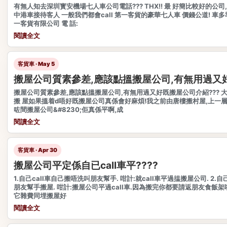
有無人知去深圳寳安機場七人車公司電話??? THX!! 最 好簡比較好的公司,
中港車接待客人 一般我們都會call 第一客貨的豪華七人車 價錢公道! 車多準
一客貨有限公司 電 話:
閱讀全文
客貨車 · May 5
搬屋公司質素參差,應該點搵搬屋公司,有無用過又
搬屋公司質素參差,應該點搵搬屋公司,有無用過又好既搬屋公司介紹??? 
搬 屋如果搵着d唔好既搬屋公司真係會好麻煩!我之前由唐樓搬村屋,上一
咗間搬屋公司&#8230;佢真係平啊,成
閱讀全文
客貨車 · Apr 30
搬屋公司平定係自已call車平????
1.自己call車自己搬唔洗叫朋友幫手. 咁計:就call車平過揾搬屋公司. 2.自
朋友幫手搬屋. 咁計:搬屋公司平過call車.因為搬完你都要請返朋友食飯架啦!
它雜費同埋搬屋好
閱讀全文