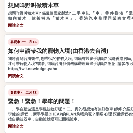
想問咩野叫做積木車
想問咩野叫積木車? 係邊個國家製造? 二 手 車 以 「 車 」 零 件 拼 湊 「 還 
如 砌 積 木 ， 故 被 稱 為 「 積 木 車 」 。 香 港 汽 車 修 理 同 業 商 會 理 
閱讀全文
客貨車 · 十二月 15
如何申請帶我的寵物入境(由香港去台灣)
我將會到台灣幾年, 想帶我的貓貓入境, 到底有甚麼手續呢? 我是香港居民
才可帶寵物入境?或者, 到底台灣那個機構辦理這些手續呢? 謝謝. 請參考
http://tw.knowledge.yaho
閱讀全文
客貨車 · 十二月 12
緊急！緊急！學車的問題！
一、學自動波還是學棍波較好呢？ 二、真的很想知有無好教車 師傅 介紹
李健的 課程 ，新手學最CHEAP的PLAN夠唔夠呢？果啲 心理 預備課程有
楂自動波既車，自動波就唔可以開棍波車。
閱讀全文