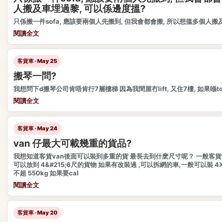
人搬及車埋過黎, 可以係邊度搵?
只係搬一件sofa, 應該要兩個人先搬到, 但我會都會搬, 所以想搵多個人搬
閱讀全文
客貨車 · May 25
搬琴一問?
我想問下d搬琴公司肯唔肯行7層樓梯 因為我間屋冇lift, 又住7樓, 如果喺tom
閱讀全文
客貨車 · May 24
van 仔最大可載幾重的貨品?
我想知道客貨van後面可以裝到多重的貨 最長去到什麽尺寸呢？ 一般客貨v
可以放到 4&#215;6尺的貨物 如果有改裝過 ,可以拆網的車,一般可以裝 
不超 550kg 如果要cal
閱讀全文
客貨車 · May 20